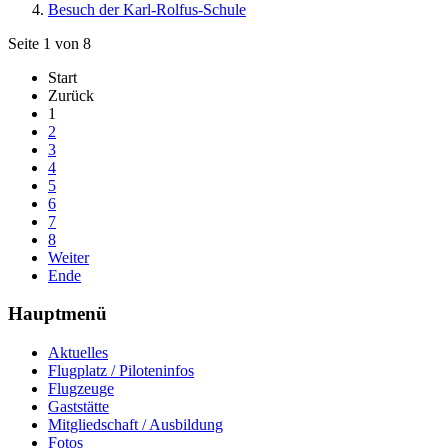
Besuch der Karl-Rolfus-Schule
Seite 1 von 8
Start
Zurück
1
2
3
4
5
6
7
8
Weiter
Ende
Hauptmenü
Aktuelles
Flugplatz / Piloteninfos
Flugzeuge
Gaststätte
Mitgliedschaft / Ausbildung
Fotos